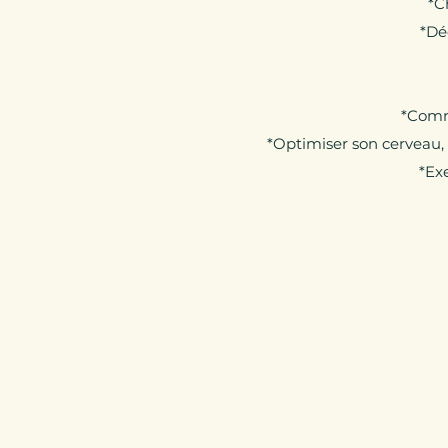
*C
*Dé
*Comme
*Optimiser son cerveau
*Exe