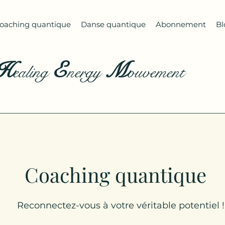
oaching quantique
Danse quantique
Abonnement
Bl
E
M
H
ealing
nergy
o
uvement
Coaching quantique
Reconnectez-vous à votre véritable potentiel !